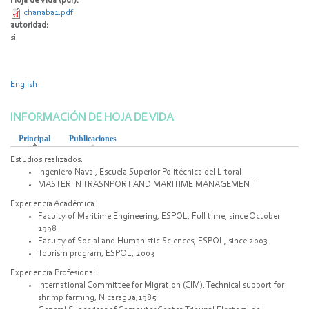
Hoja de Vida (pdf):
chanaba1.pdf
autoridad:
si
English
INFORMACIÓN DE HOJA DE VIDA
Principal
(solapa activa)
Publicaciones
Estudios realizados:
Ingeniero Naval, Escuela Superior Politécnica del Litoral
MASTER IN TRASNPORT AND MARITIME MANAGEMENT
Experiencia Académica:
Faculty of Maritime Engineering, ESPOL, Full time, since October
1998
Faculty of Social and Humanistic Sciences, ESPOL, since 2003
Tourism program, ESPOL, 2003
Experiencia Profesional:
International Committee for Migration (CIM). Technical support for
shrimp farming, Nicaragua,1985