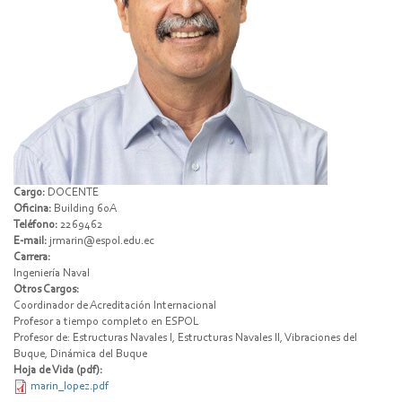
Cargo:
DOCENTE
Oficina:
Building 60A
Teléfono:
2269462
E-mail:
jrmarin@espol.edu.ec
Carrera:
Ingeniería Naval
Otros Cargos:
Coordinador de Acreditación Internacional
Profesor a tiempo completo en ESPOL
Profesor de: Estructuras Navales I, Estructuras Navales II, Vibraciones del
Buque, Dinámica del Buque
Hoja de Vida (pdf):
marin_lopez.pdf