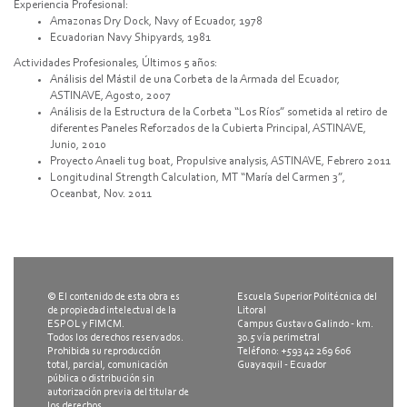
Experiencia Profesional:
Amazonas Dry Dock, Navy of Ecuador, 1978
Ecuadorian Navy Shipyards, 1981
Actividades Profesionales, Últimos 5 años:
Análisis del Mástil de una Corbeta de la Armada del Ecuador,
ASTINAVE, Agosto, 2007
Análisis de la Estructura de la Corbeta “Los Ríos” sometida al retiro de
diferentes Paneles Reforzados de la Cubierta Principal, ASTINAVE,
Junio, 2010
Proyecto Anaeli tug boat, Propulsive analysis, ASTINAVE, Febrero 2011
Longitudinal Strength Calculation, MT “María del Carmen 3”,
Oceanbat, Nov. 2011
© El contenido de esta obra es
Escuela Superior Politécnica del
de propiedad intelectual de la
Litoral
ESPOL y FIMCM.
Campus Gustavo Galindo - km.
Todos los derechos reservados.
30.5 vía perimetral
Prohibida su reproducción
Teléfono: +593 42 269 606
total, parcial, comunicación
Guayaquil - Ecuador
pública o distribución sin
autorización previa del titular de
los derechos.