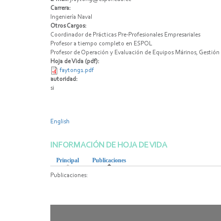
Carrera:
Ingeniería Naval
Otros Cargos:
Coordinador de Prácticas Pre-Profesionales Empresariales
Profesor a tiempo completo en ESPOL
Profesor de Operación y Evaluación de Equipos Márinos, Gestión
Hoja de Vida (pdf):
faytong1.pdf
autoridad:
si
English
INFORMACIÓN DE HOJA DE VIDA
Principal
Publicaciones
(solapa activa)
Publicaciones: