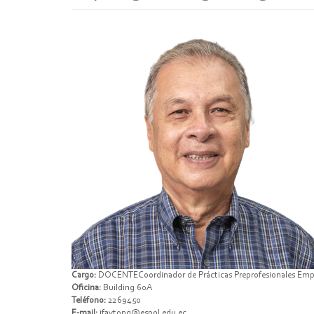
Cargo:
DOCENTECoordinador de Prácticas Preprofesionales Empres
Oficina:
Building 60A
Teléfono:
2269450
E-mail:
jfaytong@espol.edu.ec