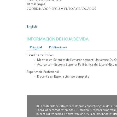
Otros Cargos:
COORDINADOR SEGUIMIENTO A GRADUADOS
English
INFORMACIÓN DE HOJA DE VIDA
Principal
(solapa activa)
Publicaciones
Estudios realizados:
Maitrise en Sciences de l´environnement-Universite Du 
Acuicultor - Escuela Superior Politécnica del Litoral-Ecua
Experiencia Profesional:
Docente en Espol a tiempo completo
© El contenido de esta obra es de propiedad intelectual de la 
Todos los derechos reservados. Prohibida su reproducción total,
pública o distribución sin autorización previa del titular de los d