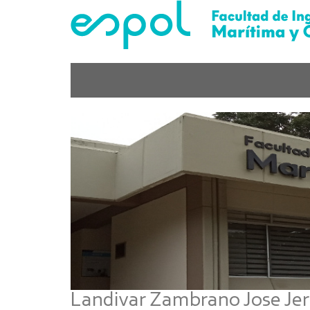
Pasar
al
contenido
principal
Landivar Zambrano Jose Jer