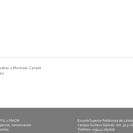
Quebec a Montreal- Canadá
dor
ESPOL y FIMCM.
Escuela Superior Politécnica del Litora
 parcial, comunicación
Campus Gustavo Galindo - km. 30.5 ví
erechos.
Teléfono: +593 42 269 606