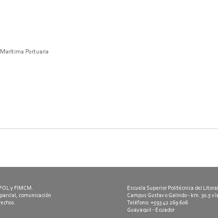
 Marítima Portuaria
ESPOL y FIMCM.
Escuela Superior Politécnica del Litora
 parcial, comunicación
Campus Gustavo Galindo - km. 30.5 ví
erechos.
Teléfono: +593 42 269 606
Guayaquil - Ecuador