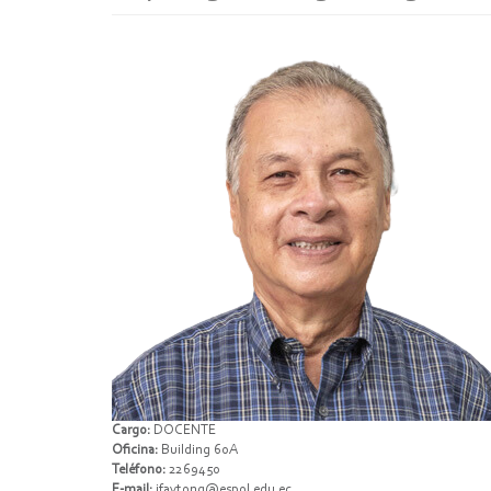
Cargo:
DOCENTE
Oficina:
Building 60A
Teléfono:
2269450
E-mail:
jfaytong@espol.edu.ec