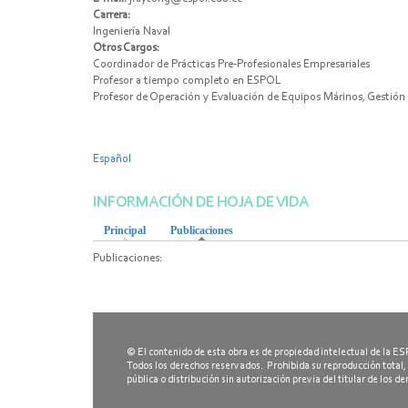
Carrera:
Ingeniería Naval
Otros Cargos:
Coordinador de Prácticas Pre-Profesionales Empresariales
Profesor a tiempo completo en ESPOL
Profesor de Operación y Evaluación de Equipos Márinos, Gestión
Español
INFORMACIÓN DE HOJA DE VIDA
Principal
Publicaciones
(active tab)
Publicaciones:
© El contenido de esta obra es de propiedad intelectual de la 
Todos los derechos reservados. Prohibida su reproducción total,
pública o distribución sin autorización previa del titular de los d