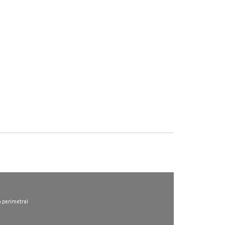
l
a perimetral