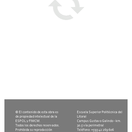
© El contenido de esta obra es
Escuela Superior Politécnica del
de propiedad intelectual de la
Litoral
ESPOL y FIMCM.
Campus Gustavo Galindo - km.
Todos los derechos reservados.
30.5 vía perimetral
Prohibida su reproducción
Teléfono: +593 42 269 606