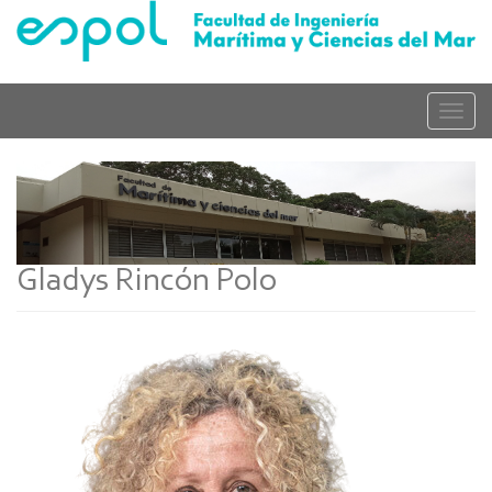
Skip
to
main
content
Toggle
naviga
Gladys Rincón Polo