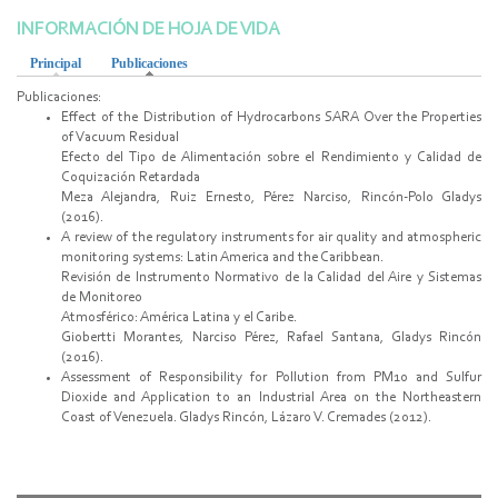
INFORMACIÓN DE HOJA DE VIDA
Principal
Publicaciones
(active tab)
Publicaciones:
Effect of the Distribution of Hydrocarbons SARA Over the Properties
of Vacuum Residual
Efecto del Tipo de Alimentación sobre el Rendimiento y Calidad de
Coquización Retardada
Meza Alejandra, Ruiz Ernesto, Pérez Narciso, Rincón-­Polo Gladys
(2016).
A review of the regulatory instruments for air quality and atmospheric
monitoring systems: Latin America and the Caribbean.
Revisión de Instrumento Normativo de la Calidad del Aire y Sistemas
de Monitoreo
Atmosférico: América Latina y el Caribe.
Giobertti Morantes, Narciso Pérez, Rafael Santana, Gladys Rincón
(2016).
Assessment of Responsibility for Pollution from PM10 and Sulfur
Dioxide and Application to an Industrial Area on the Northeastern
Coast of Venezuela. Gladys Rincón, Lázaro V. Cremades (2012).