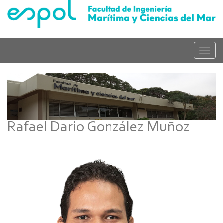
Skip
to
main
content
Toggle
naviga
Rafael Dario González Muñoz