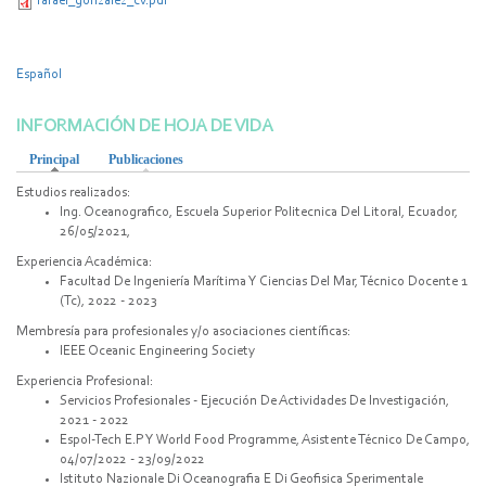
rafael_gonzalez_cv.pdf
Español
INFORMACIÓN DE HOJA DE VIDA
Principal
(active tab)
Publicaciones
Estudios realizados:
Ing. Oceanografico, Escuela Superior Politecnica Del Litoral, Ecuador,
26/05/2021,
Experiencia Académica:
Facultad De Ingeniería Marítima Y Ciencias Del Mar, Técnico Docente 1
(Tc), 2022 - 2023
Membresía para profesionales y/o asociaciones científicas:
IEEE Oceanic Engineering Society
Experiencia Profesional:
Servicios Profesionales - Ejecución De Actividades De Investigación,
2021 - 2022
Espol-Tech E.P Y World Food Programme, Asistente Técnico De Campo,
04/07/2022 - 23/09/2022
Istituto Nazionale Di Oceanografia E Di Geofisica Sperimentale