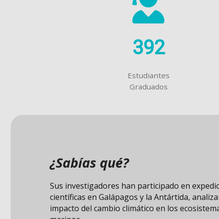
392
Estudiantes
Graduados
¿Sabías qué?
La FIMCM cuenta con un lago donde los estud
pueden realizar mediciones, simulaciones y s
para sus prácticas académicas.