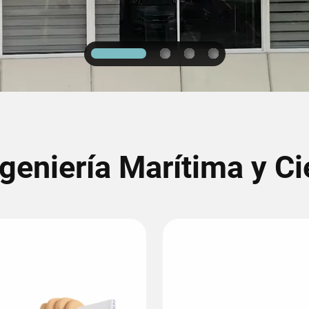
1
2
3
4
ngeniería Marítima y Ci