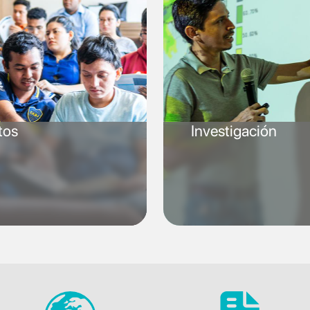
tos
Investigación
SVG
SVG