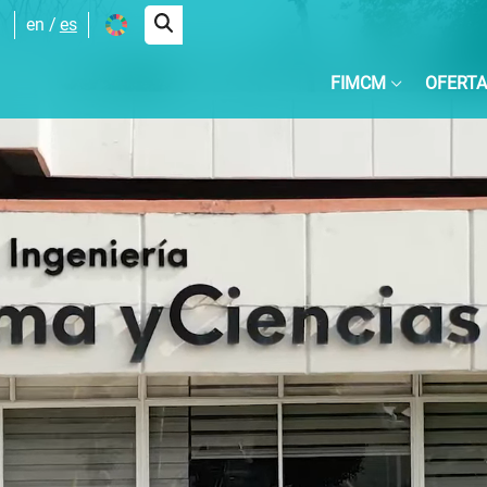
en
es
FIMCM
OFERTA