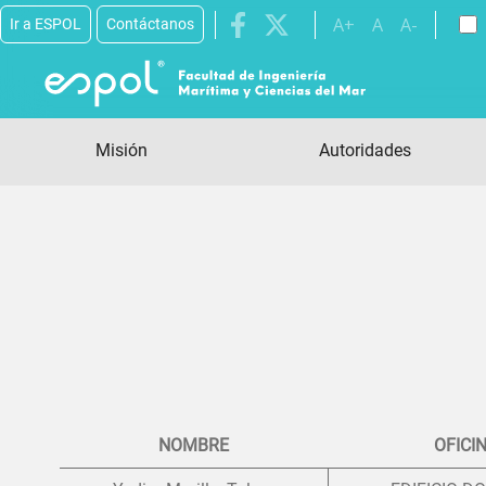
A+
A
A-
Ir a ESPOL
Contáctanos
Pasar al contenido principal
Misión
Autoridades
NOMBRE
OFICI