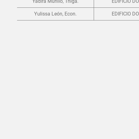
Yadira Murillo, Tnlga.
EDIFICIO D
Yulissa León, Econ.
EDIFICIO D
Paginación