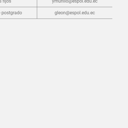
 fijos
ymurillo@espol.edu.ec
e postgrado
gleon@espol.edu.ec