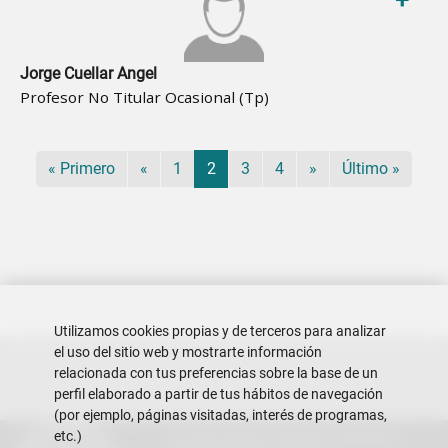
+
Jorge Cuellar Angel
Profesor No Titular Ocasional (Tp)
Paginación
Primera página
Página anterior
Página
Página actual
Página
Página
Siguiente página
Última página
« Primero
«
1
2
3
4
»
Último »
Utilizamos cookies propias y de terceros para analizar
el uso del sitio web y mostrarte información
relacionada con tus preferencias sobre la base de un
perfil elaborado a partir de tus hábitos de navegación
(por ejemplo, páginas visitadas, interés de programas,
etc.)
Escuela Superior Politécnica del Litoral