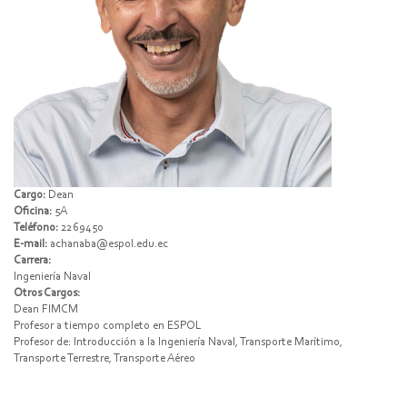
Cargo:
Dean
Oficina:
5A
Teléfono:
2269450
E-mail:
achanaba@espol.edu.ec
Carrera:
Ingeniería Naval
Otros Cargos:
Dean FIMCM
Profesor a tiempo completo en ESPOL
Profesor de: Introducción a la Ingeniería Naval, Transporte Marítimo,
Transporte Terrestre, Transporte Aéreo