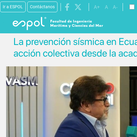
Pasar al contenido principal
A+
A
A-
Ir a ESPOL
Contáctanos
La prevención sísmica en Ecua
acción colectiva desde la ac