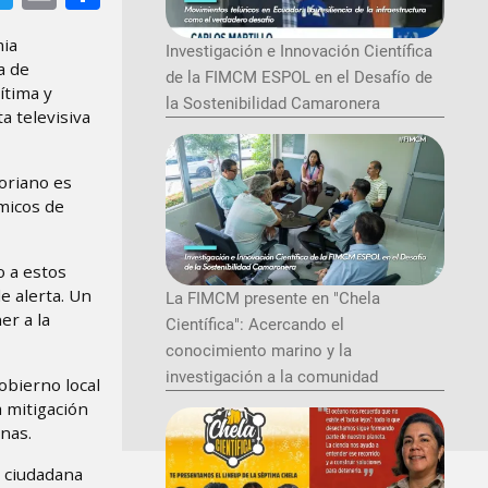
mia
Investigación e Innovación Científica
a de
de la FIMCM ESPOL en el Desafío de
ítima y
la Sostenibilidad Camaronera
a televisiva
toriano es
micos de
o a estos
e alerta. Un
La FIMCM presente en "Chela
er a la
Científica": Acercando el
conocimiento marino y la
investigación a la comunidad
obierno local
a mitigación
nas.
n ciudadana