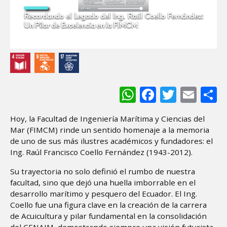
WhatsApp
Facebook
Twitter
Ema
S
Hoy, la Facultad de Ingeniería Marítima y Ciencias del
Mar (FIMCM) rinde un sentido homenaje a la memoria
de uno de sus más ilustres académicos y fundadores: el
Ing. Raúl Francisco Coello Fernández (1943-2012).
Su trayectoria no solo definió el rumbo de nuestra
facultad, sino que dejó una huella imborrable en el
desarrollo marítimo y pesquero del Ecuador. El Ing.
Coello fue una figura clave en la creación de la carrera
de Acuicultura y pilar fundamental en la consolidación
del CENAIM, demostrando siempre una visión futurista