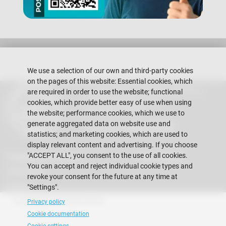
We use a selection of our own and third-party cookies
on the pages of this website: Essential cookies, which
Escuela Superior Politécnica del Litoral
are required in order to use the website; functional
Gustavo Galindo Campus
cookies, which provide better easy of use when using
Guayaquil - Ecuador
the website; performance cookies, which we use to
generate aggregated data on website use and
Telephones:
+593-4 2269 269
statistics; and marketing cookies, which are used to
display relevant content and advertising. If you choose
"ACCEPT ALL", you consent to the use of all cookies.
Suggestions mailbox
Vida FIMCM
You can accept and reject individual cookie types and
Contact Us
revoke your consent for the future at any time at
Events
"Settings".
Copyright © 2026 ESPOL
Privacy policy
Cookie documentation