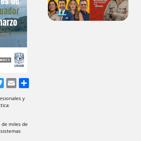
tsApp
acebook
Twitter
Email
Share
esionales y
tica:
 de miles de
osistemas