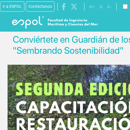
Pasar al contenido principal
A+
A
A-
Ir a ESPOL
Contáctanos
Conviértete en Guardián de lo
"Sembrando Sostenibilidad"
Image