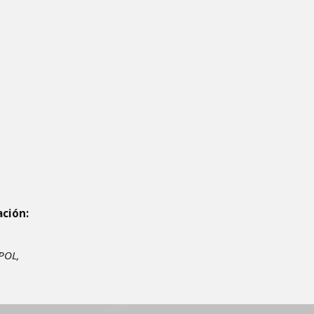
ación:
POL,