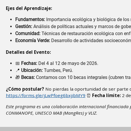
Ejes del Aprendizaje:
Fundamentos:
Importancia ecológica y biológica de los
Gestión:
Análisis de políticas actuales y marcos de gob
Comunidad:
Técnicas de restauración ecológica con enf
Economía Verde:
Desarrollo de actividades socioeconóm
Detalles del Evento:
📅
Fechas:
Del 4 al 12 de mayo de 2026.
📍
Ubicación:
Tumbes, Perú.
🎁
Becas:
Contamos con 10 becas integrales (cubren tran
¿Cómo postular?
No pierdas la oportunidad de ser parte d
https://forms.gle/jLwPfoeg6bxjibMY9
⏰
Fecha límite:
2 de
Este programa es una colaboración internacional financiada p
CONMANOPE, UNESCO MAB (MangRes) y VLIZ.