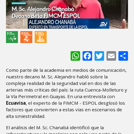
WhatsApp
Facebook
Twitter
Ema
S
Como parte de la academia en medios de comunicación,
nuestro decano M. Sc. Alejandro habló sobre la
compleja realidad de la seguridad vial en dos de las
arterias más críticas del país: la ruta Cuenca-Molleturo y
la Vía Perimetral en Guayas. En una entrevista con
Ecuavisa
, el experto de la FIMCM - ESPOL desglosó los
factores que convierten a estas vías en escenarios de
alta siniestralidad.
El análisis del M. Sc. Chanabá identificó que la
infraestructura y la mecánica son solo una parte de la