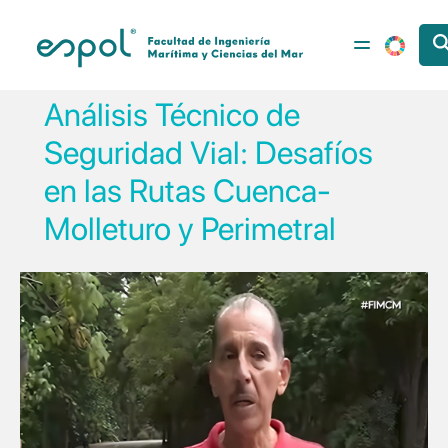
Pasar al contenido principal
Análisis Técnico de
Seguridad Vial: Desafíos
en las Rutas Cuenca-
Molleturo y Perimetral