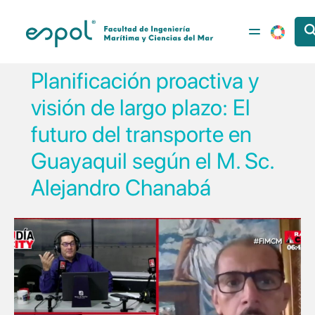
Pasar al contenido principal
Planificación proactiva y
visión de largo plazo: El
futuro del transporte en
Guayaquil según el M. Sc.
Alejandro Chanabá