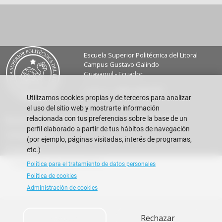
Escuela Superior Politécnica del Litoral
Campus Gustavo Galindo
Guayaquil - Ecuador
Teléfono:
+593-4 2269 269
Utilizamos cookies propias y de terceros para analizar
el uso del sitio web y mostrarte información
relacionada con tus preferencias sobre la base de un
Buzón de sugerencias
Vida FIMCM
perfil elaborado a partir de tus hábitos de navegación
Contáctanos
(por ejemplo, páginas visitadas, interés de programas,
Eventos
etc.)
Copyright © 2026 ESPOL
Política para el tratamiento de datos personales
Política de cookies
Administración de cookies
Aceptar
Rechazar