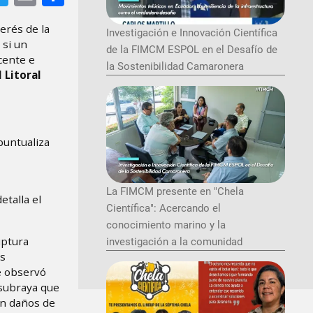
erés de la
Investigación e Innovación Científica
 si un
de la FIMCM ESPOL en el Desafío de
cente e
la Sostenibilidad Camaronera
 Litoral
 puntualiza
La FIMCM presente en "Chela
etalla el
Científica": Acercando el
conocimiento marino y la
uptura
investigación a la comunidad
as
e observó
 subraya que
an daños de