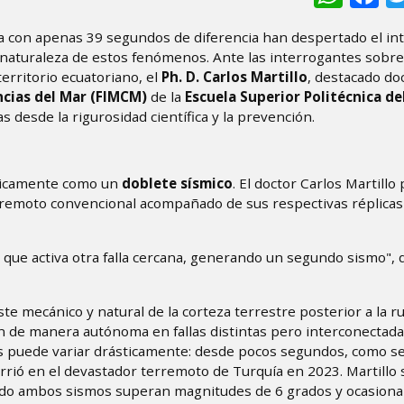
a con apenas 39 segundos de diferencia han despertado el int
a naturaleza de estos fenómenos. Ante las interrogantes sobre
territorio ecuatoriano, el
Ph. D. Carlos Martillo
, destacado do
ncias del Mar (FIMCM)
de la
Escuela Superior Politécnica del
s desde la rigurosidad científica y la prevención.
cnicamente como un
doblete sísmico
. El doctor Carlos Martillo
erremoto convencional acompañado de sus respectivas réplicas
ue activa otra falla cercana, generando un segundo sismo", d
uste mecánico y natural de la corteza terrestre posterior a la r
n de manera autónoma en fallas distintas pero interconectad
s puede variar drásticamente: desde pocos segundos, como s
rió en el devastador terremoto de Turquía en 2023. Martillo
ndo ambos sismos superan magnitudes de 6 grados y ocasion