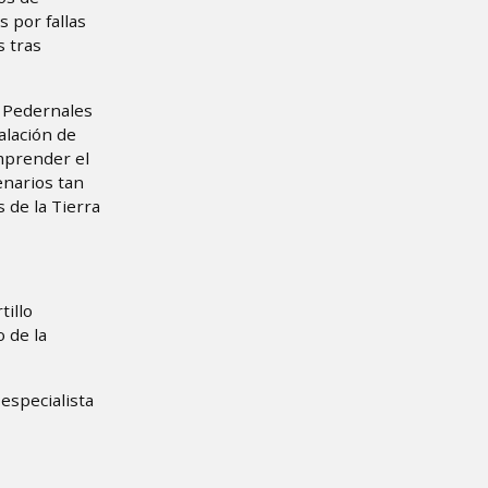
 por fallas
s tras
e Pedernales
alación de
mprender el
enarios tan
 de la Tierra
tillo
 de la
 especialista