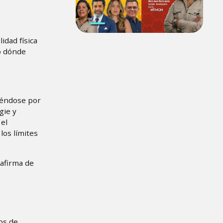
idad física
 o dónde
ciéndose por
gie y
el
los límites
 afirma de
os de