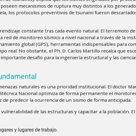
oseen mecanismos de ruptura muy distintos a los generados
ela, los protocolos preventivos de tsunami fueron descartado
prendizaje constante tras cada evento natural. El terremoto d
 red de monitoreo sísmico a nivel nacional a través de la inst
onamiento global (GPS), herramientas indispensables para co
o real. No obstante, el Ph. D. Carlos Martillo recalca que esc
ortante desafío para la ingeniería estructural y las ciencias
 fundamental
menazas naturales es una prioridad institucional. El doctor Mar
Politécnica Nacional optimiza de forma permanente el monitoreo
az de predecir la ocurrencia de un sismo de forma anticipada.
vulnerabilidad de las estructuras y capacitar a la población. El
ogares y lugares de trabajo.