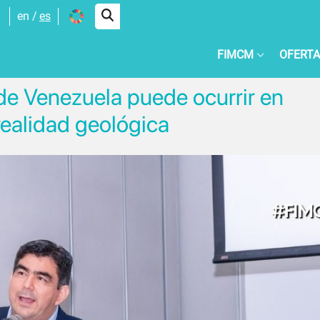
en
es
FIMCM
OFERTA
de Venezuela puede ocurrir en
realidad geológica