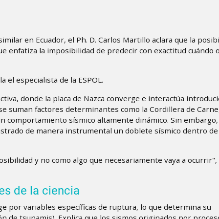
lar en Ecuador, el Ph. D. Carlos Martillo aclara que la posibil
nque enfatiza la imposibilidad de predecir con exactitud cuándo
a el especialista de la ESPOL.
ctiva, donde la placa de Nazca converge e interactúa introdu
 se suman factores determinantes como la Cordillera de Carne
 un comportamiento sísmico altamente dinámico. Sin embargo, 
gistrado de manera instrumental un doblete sísmico dentro de 
ibilidad y no como algo que necesariamente vaya a ocurrir",
s de la ciencia
ge por variables específicas de ruptura, lo que determina su
n de tsunamis). Explica que los sismos originados por proces