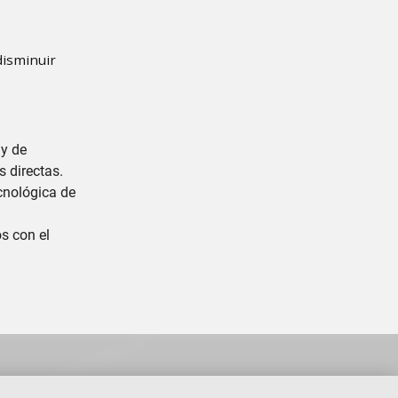
disminuir
 y de
s directas.
ecnológica de
os con el