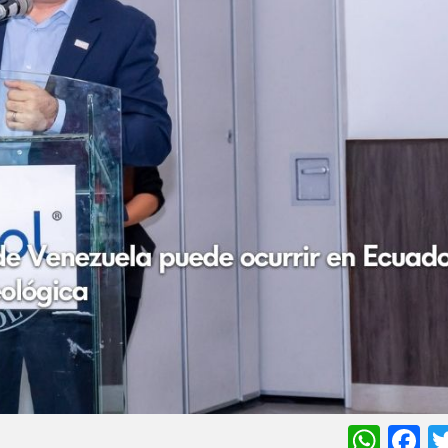
Wha
F