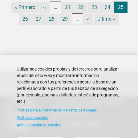
Primera página
Página anterior
Página
Página
Página
Página
Página a
« Primero
‹‹
…
21
22
23
24
25
Página
Página
Página
Página
Siguiente página
Última página
26
27
28
29
…
››
Último »
Utilizamos cookies propias y de terceros para analizar
el uso del sitio web y mostrarte información
relacionada con tus preferencias sobre la base de un
perfil elaborado a partir de tus hábitos de navegación
(por ejemplo, páginas visitadas, interés de programas,
etc.)
Escuela Superior Politécnica del Litoral
Campus Gustavo Galindo
Política para el tratamiento de datos personales
Guayaquil - Ecuador
Política de cookies
Teléfono:
+593-4 2269 269
Administración de cookies