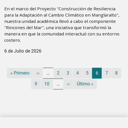
En el marco del Proyecto "Construcción de Resiliencia
para la Adaptación al Cambio Climático en Manglaralto",
nuestra unidad académica llevó a cabo el componente
"Rincones del Mar", una iniciativa que transformó la
manera en que la comunidad interactuó con su entorno
costero.
6 de Julio de 2026
Paginación
Primera página
Página anterior
Página
Página
Página
Página
Página actual
Página
Págin
« Primero
‹‹
…
2
3
4
5
6
7
8
Página
Página
Siguiente página
Última página
9
10
…
››
Último »