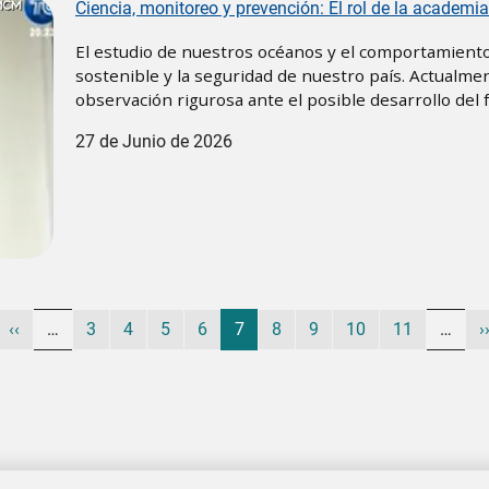
Ciencia, monitoreo y prevención: El rol de la academia
El estudio de nuestros océanos y el comportamiento 
sostenible y la seguridad de nuestro país. Actualm
observación rigurosa ante el posible desarrollo del
27 de Junio de 2026
ina
Página anterior
Página
Página
Página
Página
Página actual
Página
Página
Página
Página
S
‹‹
…
3
4
5
6
7
8
9
10
11
…
›