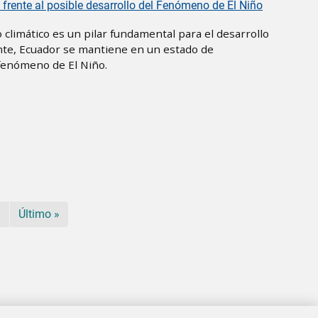
 frente al posible desarrollo del Fenómeno de El Niño
climático es un pilar fundamental para el desarrollo
ente, Ecuador se mantiene en un estado de
 fenómeno de El Niño.
iguiente página
Última página
›
Último »