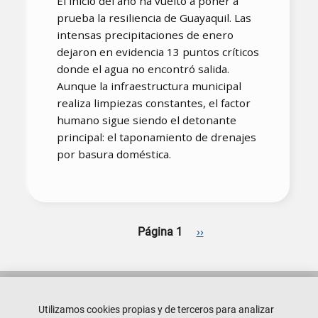
El inicio del año ha vuelto a poner a
prueba la resiliencia de Guayaquil. Las
intensas precipitaciones de enero
dejaron en evidencia 13 puntos críticos
donde el agua no encontró salida.
Aunque la infraestructura municipal
realiza limpiezas constantes, el factor
humano sigue siendo el detonante
principal: el taponamiento de drenajes
por basura doméstica.
Paginación
Siguiente página
Página 1
››
Utilizamos cookies propias y de terceros para analizar