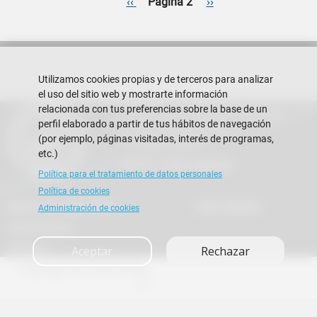
Paginación
Página anterior
Siguiente página
‹‹
Página 2
››
Utilizamos cookies propias y de terceros para analizar
el uso del sitio web y mostrarte información
relacionada con tus preferencias sobre la base de un
Escuela Superior Politécnica del Litoral
perfil elaborado a partir de tus hábitos de navegación
Campus Gustavo Galindo
(por ejemplo, páginas visitadas, interés de programas,
Guayaquil - Ecuador
etc.)
Teléfono:
+593-4 2269 269
Política para el tratamiento de datos personales
Política de cookies
Buzón de sugerencias
Vida FIMCM
Administración de cookies
Contáctanos
Eventos
Aceptar
Rechazar
Copyright © 2026 ESPOL
A+
A
A-
en
es